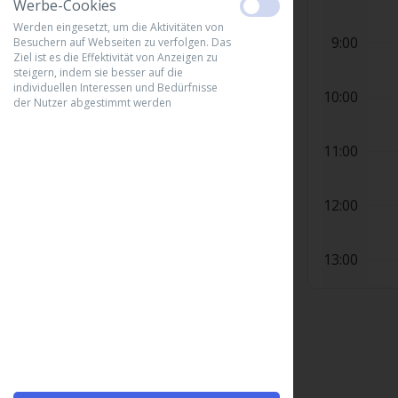
Werbe-Cookies
Stunde buchen
Werden eingesetzt, um die Aktivitäten von
9:00
Besuchern auf Webseiten zu verfolgen. Das
Ziel ist es die Effektivität von Anzeigen zu
steigern, indem sie besser auf die
individuellen Interessen und Bedürfnisse
10:00
der Nutzer abgestimmt werden
11:00
12:00
13:00
14:00
15:00